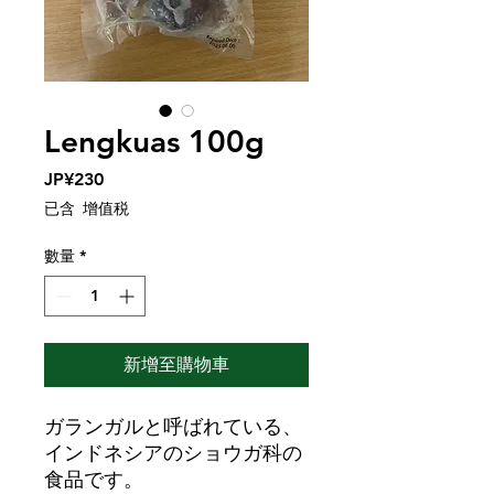
Lengkuas 100g
價
JP¥230
格
已含 增值税
數量
*
新增至購物車
ガランガルと呼ばれている、
インドネシアのショウガ科の
食品です。