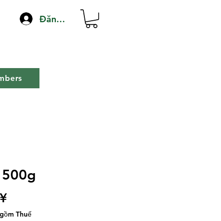
Đăng nhập
mbers
 500g
Giá
 ¥
 gồm Thuế