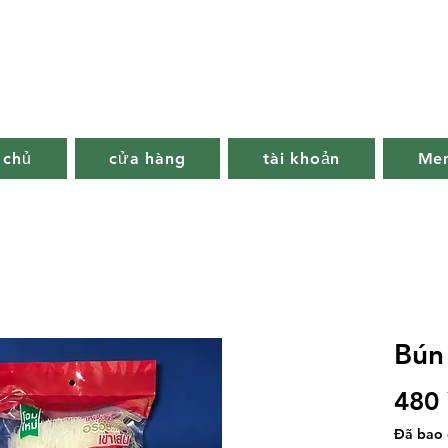
 chủ
cửa hàng
tài khoản
Me
Bún
480
Đã bao