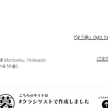
​Ký hiệu dựa 
​chí
ố Monbetsu, Hokkaido
hủ Nhật)