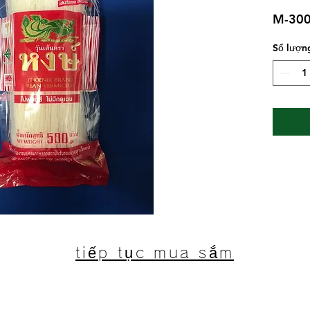
M-30
Số lượn
tiếp tục mua sắm