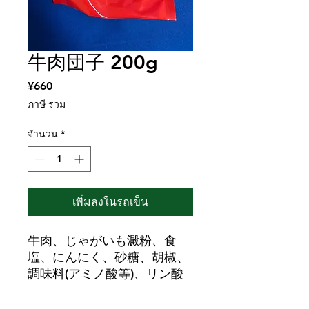
牛肉団子 200g
¥660
ราคา
ภาษี รวม
จำนวน
*
เพิ่มลงในรถเข็น
牛肉、じゃがいも澱粉、食
塩、にんにく、砂糖、胡椒、
調味料(アミノ酸等)、リン酸
塩(Na,K)