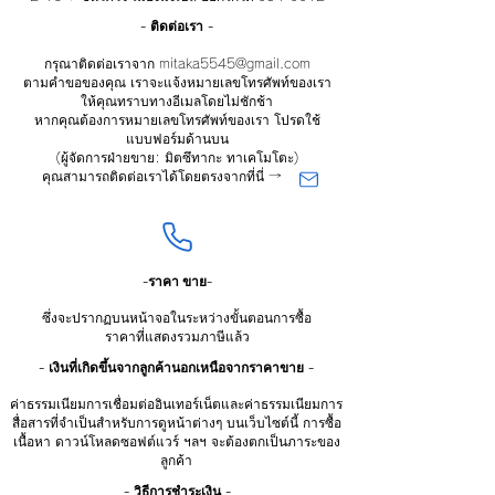
- ติดต่อเรา -
กรุณาติดต่อเราจาก
mitaka5545@gmail.com
ตามคำขอของคุณ เราจะแจ้งหมายเลขโทรศัพท์ของเรา
ให้คุณทราบทางอีเมลโดยไม่ชักช้า
หากคุณต้องการหมายเลขโทรศัพท์ของเรา โปรดใช้
แบบฟอร์มด้านบน
(ผู้จัดการฝ่ายขาย: มิตซึทากะ ทาเคโมโตะ)
คุณสามารถติดต่อเราได้โดยตรงจากที่นี่ →
-ราคา
ขาย-
ซึ่งจะปรากฏบนหน้าจอในระหว่างขั้นตอนการซื้อ
ราคาที่แสดงรวมภาษีแล้ว
- เงินที่เกิดขึ้นจากลูกค้านอกเหนือจากราคาขาย -
ค่าธรรมเนียมการเชื่อมต่ออินเทอร์เน็ตและค่าธรรมเนียมการ
สื่อสารที่จำเป็นสำหรับการดูหน้าต่างๆ บนเว็บไซต์นี้ การซื้อ
เนื้อหา ดาวน์โหลดซอฟต์แวร์ ฯลฯ จะต้องตกเป็นภาระของ
ลูกค้า
- วิธีการชำระเงิน -