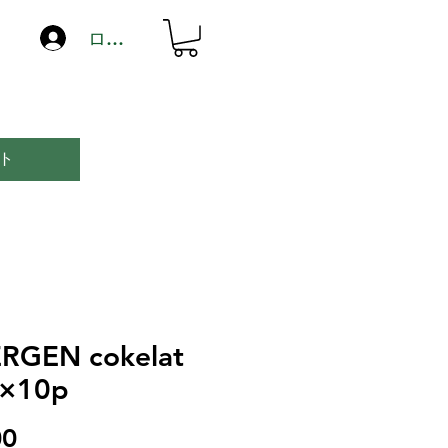
ログイン
ト
RGEN cokelat
×10p
価
0