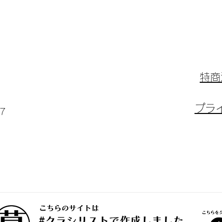
​特
​プ
7