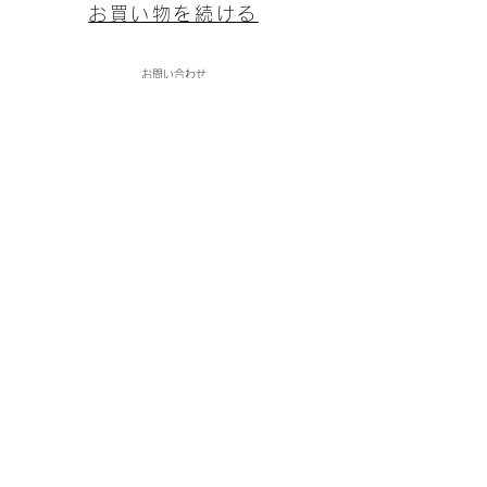
お買い物を続ける
お問い合わせ
(株)ミタカ物産
〒094-0012
北海道紋別市新港町2丁目16－7
9:00～17:00（日曜定休日）
TEL: 0158245545
​Mail:mitaka5545@gmail.com
​特商法に基づく表記
​プライバシーポリシー