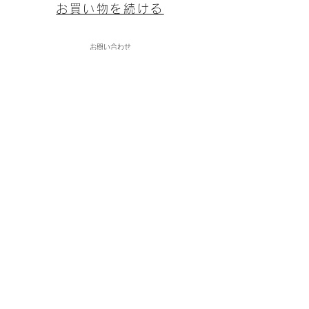
お買い物を続ける
お問い合わせ
(株)ミタカ物産
〒094-0012
北海道紋別市新港町2丁目16－7
9:00～17:00（日曜定休日）
TEL: 0158245545
​Mail:mitaka5545@gmail.com
​特商法に基づく表記
​プライバシーポリシー