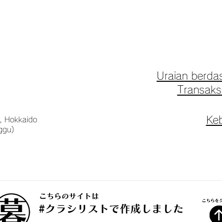
Uraian berd
Transaksi
Keb
, Hokkaido
ggu)