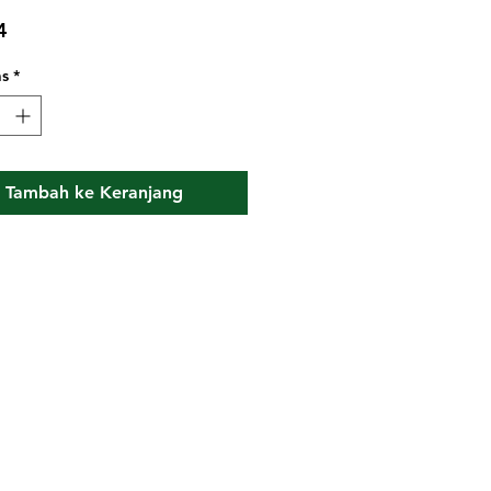
4
as
*
Tambah ke Keranjang