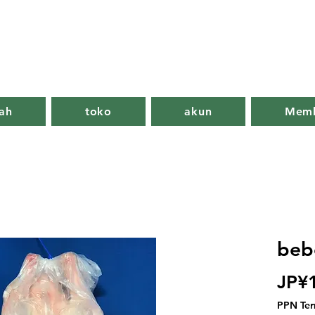
ah
toko
akun
Memb
beb
JP¥
PPN Te