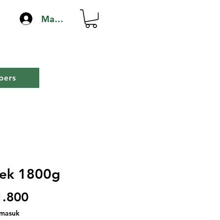
Masuk
ers
ek 1800g
Harga
1.800
rmasuk