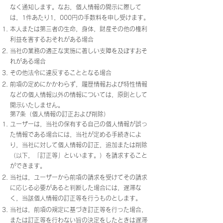
なく通知します。なお，個人情報の開示に際して
は，1件あたり1，000円の手数料を申し受けます。
本人または第三者の生命，身体，財産その他の権利
利益を害するおそれがある場合
当社の業務の適正な実施に著しい支障を及ぼすおそ
れがある場合
その他法令に違反することとなる場合
前項の定めにかかわらず，履歴情報および特性情報
などの個人情報以外の情報については，原則として
開示いたしません。
第7条（個人情報の訂正および削除）
ユーザーは，当社の保有する自己の個人情報が誤っ
た情報である場合には，当社が定める手続きによ
り，当社に対して個人情報の訂正，追加または削除
（以下，「訂正等」といいます。）を請求すること
ができます。
当社は，ユーザーから前項の請求を受けてその請求
に応じる必要があると判断した場合には，遅滞な
く，当該個人情報の訂正等を行うものとします。
当社は，前項の規定に基づき訂正等を行った場合，
または訂正等を行わない旨の決定をしたときは遅滞