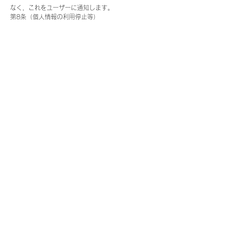
なく，これをユーザーに通知します。
第8条（個人情報の利用停止等）
当社は，本人から，個人情報が，利用目的の範囲を
超えて取り扱われているという理由，または不正の
手段により取得されたものであるという理由によ
り，その利用の停止または消去（以下，「利用停止
等」といいます。）を求められた場合には，遅滞な
く必要な調査を行います。
前項の調査結果に基づき，その請求に応じる必要が
あると判断した場合には，遅滞なく，当該個人情報
の利用停止等を行います。
当社は，前項の規定に基づき利用停止等を行った場
合，または利用停止等を行わない旨の決定をしたと
きは，遅滞なく，これをユーザーに通知します。
前2項にかかわらず，利用停止等に多額の費用を有
する場合その他利用停止等を行うことが困難な場合
であって，ユーザーの権利利益を保護するために必
要なこれに代わるべき措置をとれる場合は，この代
替策を講じるものとします。
第9条（プライバシーポリシーの変更）
本ポリシーの内容は，法令その他本ポリシーに別段