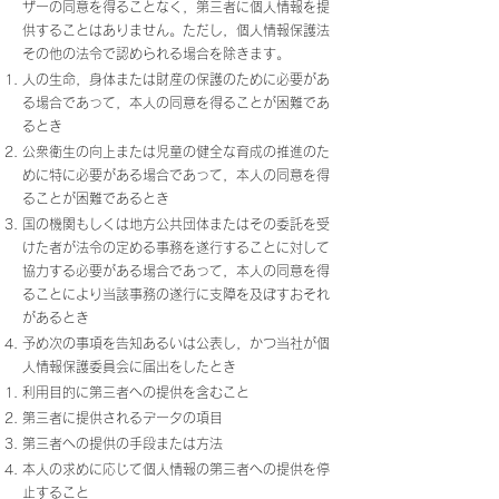
ザーの同意を得ることなく，第三者に個人情報を提
供することはありません。ただし，個人情報保護法
その他の法令で認められる場合を除きます。
人の生命，身体または財産の保護のために必要があ
る場合であって，本人の同意を得ることが困難であ
るとき
公衆衛生の向上または児童の健全な育成の推進のた
めに特に必要がある場合であって，本人の同意を得
ることが困難であるとき
国の機関もしくは地方公共団体またはその委託を受
けた者が法令の定める事務を遂行することに対して
協力する必要がある場合であって，本人の同意を得
ることにより当該事務の遂行に支障を及ぼすおそれ
があるとき
予め次の事項を告知あるいは公表し，かつ当社が個
人情報保護委員会に届出をしたとき
利用目的に第三者への提供を含むこと
第三者に提供されるデータの項目
第三者への提供の手段または方法
本人の求めに応じて個人情報の第三者への提供を停
止すること