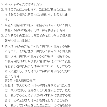
本人の求めを受け付ける方法
前項の定めにかかわらず，次に掲げる場合には，当
該情報の提供先は第三者に該当しないものとしま
す。
当社が利用目的の達成に必要な範囲内において個人
情報の取扱いの全部または一部を委託する場合
合併その他の事由による事業の承継に伴って個人情
報が提供される場合
個人情報を特定の者との間で共同して利用する場合
であって，その旨並びに共同して利用される個人情
報の項目，共同して利用する者の範囲，利用する者
の利用目的および当該個人情報の管理について責任
を有する者の氏名または名称について，あらかじめ
本人に通知し，または本人が容易に知り得る状態に
置いた場合
第6条（個人情報の開示）
当社は，本人から個人情報の開示を求められたとき
は，本人に対し，遅滞なくこれを開示します。ただ
し，開示することにより次のいずれかに該当する場
合は，その全部または一部を開示しないこともあ
り，開示しない決定をした場合には，その旨を遅滞